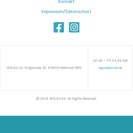
Kontakt
Impressum/Datenschutz
00 49 – 175 53 84 340
W.G.A.V. e.V., Ringstraße 30, 63699 Kefenrod, BRD
wgav@email.de
© 2024. W.G.A.V. e.V.. All Rights Reserved.