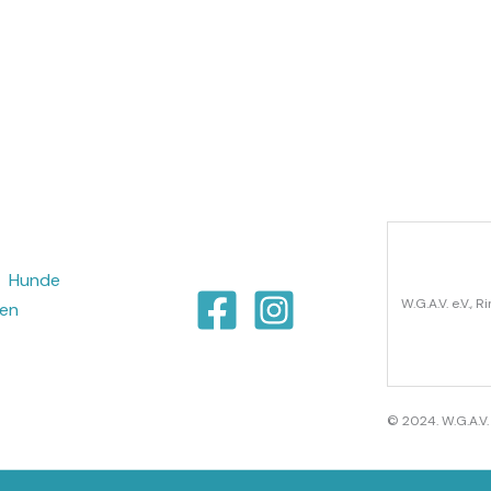
Hunde
W.G.A.V. e.V.,
ten
© 2024. W.G.A.V. 