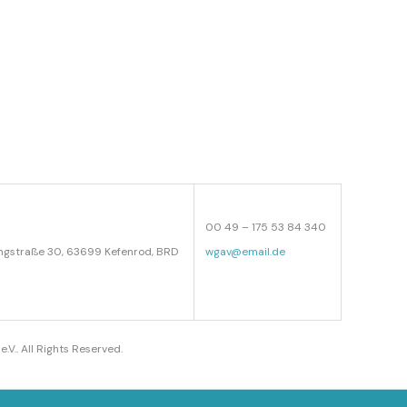
00 49 – 175 53 84 340
 Ringstraße 30, 63699 Kefenrod, BRD
wgav@email.de
e.V.. All Rights Reserved.