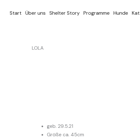
Zum
Inhalt
Start
Über uns
Shelter Story
Programme
Hunde
Kat
springen
LOLA
geb. 29.5.21
Größe ca. 45cm