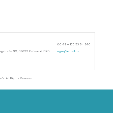
00 49 – 175 53 84 340
 Ringstraße 30, 63699 Kefenrod, BRD
wgav@email.de
e.V.. All Rights Reserved.