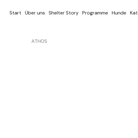
Zum
Inhalt
Start
Über uns
Shelter Story
Programme
Hunde
Kat
springen
ATHOS