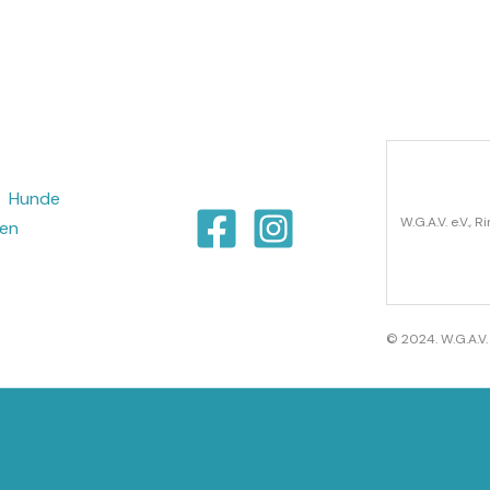
Hunde
W.G.A.V. e.V.,
ten
© 2024. W.G.A.V. 